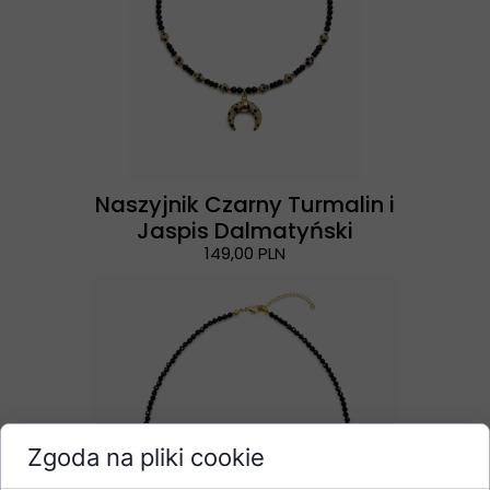
Naszyjnik Czarny Turmalin i
Jaspis Dalmatyński
149,00 PLN
Zgoda na pliki cookie