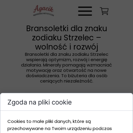
Bransoletki dla znaku
zodiaku Strzelec –
wolność i rozwój
Bransoletki dla znaku zodiaku Strzelec
wspierają optymizm, rozwój i energię
działania. Minerały pomagają wzmacniać
motywację oraz otwartość na nowe
doświadczenia. To biżuteria dla osób
ceniących niezależność.
Zgoda na pliki cookie
Cookies to małe pliki danych, które są
przechowywane na Twoim urządzeniu podczas