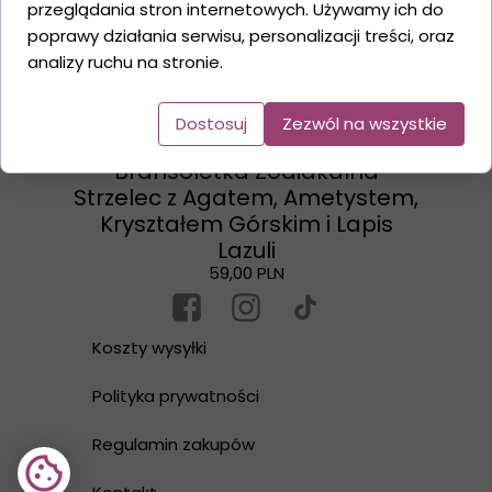
przeglądania stron internetowych. Używamy ich do
poprawy działania serwisu, personalizacji treści, oraz
analizy ruchu na stronie.
Dostosuj
Zezwól na wszystkie
Bransoletka Zodiakalna
Strzelec z Agatem, Ametystem,
Kryształem Górskim i Lapis
Lazuli
59,00 PLN
Koszty wysyłki
Polityka prywatności
Regulamin zakupów