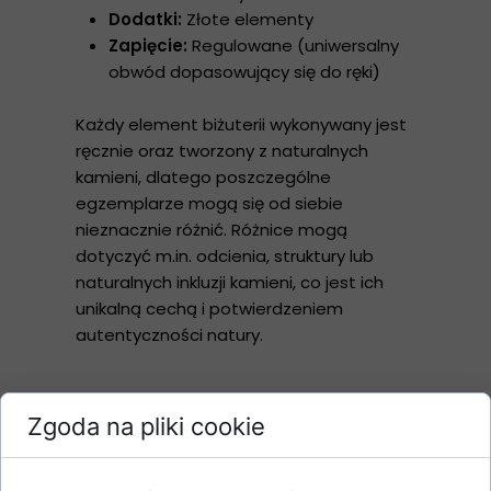
Dodatki:
Złote elementy
Zapięcie:
Regulowane (uniwersalny
obwód dopasowujący się do ręki)
Każdy element biżuterii wykonywany jest
ręcznie oraz tworzony z naturalnych
kamieni, dlatego poszczególne
egzemplarze mogą się od siebie
nieznacznie różnić. Różnice mogą
dotyczyć m.in. odcienia, struktury lub
naturalnych inkluzji kamieni, co jest ich
unikalną cechą i potwierdzeniem
autentyczności natury.
Zgoda na pliki cookie
Galeria Produktu