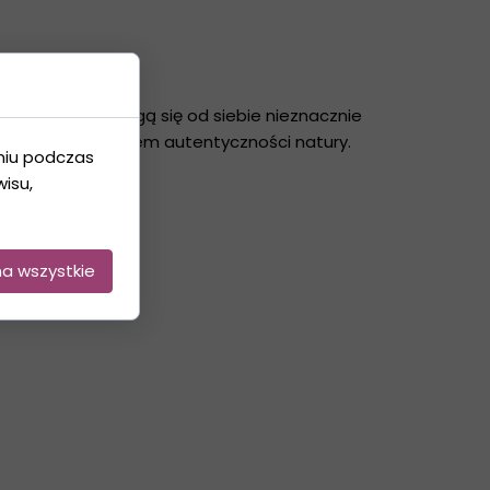
 egzemplarze mogą się od siebie nieznacznie
echą i potwierdzeniem autentyczności natury.
niu podczas
isu,
na wszystkie