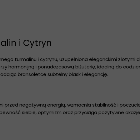
Koziorożec
Wodnik
Ryby
lin i Cytryn
ego turmalinu i cytrynu, uzupełniona eleganckimi złotymi do
worzy harmonijną i ponadczasową biżuterię, idealną do codzien
 nadając bransoletce subtelny blask i elegancję.
oni przed negatywną energią, wzmacnia stabilność i poczuc
 pewność siebie, optymizm oraz przyciąga pozytywne okazj