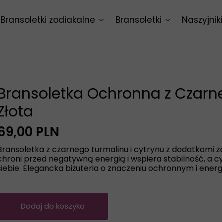
Bransoletki zodiakalne
Bransoletki
Naszyjnik
Baran
Bransoletki intencyjne
Naszyjnik
Byk
Bransoletki uniwersalne
Naszyjnik
Bliźnięta
Bransoletka Ochronna z Czarn
Rak
Złota
Lew
69,00 PLN
Bransoletka z czarnego turmalinu i cytrynu z dodatkami ze 
Panna
chroni przed negatywną energią i wspiera stabilność, a 
siebie. Elegancka biżuteria o znaczeniu ochronnym i ener
Waga
Skorpion
Dodaj do koszyka
Strzelec