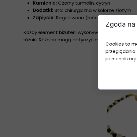
Kamienie:
Czarny turmalin, cytryn
Dodatki:
Stal chirurgiczna w kolorze złotym
Zapięcie:
Regulowane (łańcuszek przedłużaj
Zgoda na 
Każdy element biżuterii wykonywany jest ręcznie
różnić. Różnice mogą dotyczyć m.in. odcienia, stru
Cookies to m
przeglądania 
personalizacji