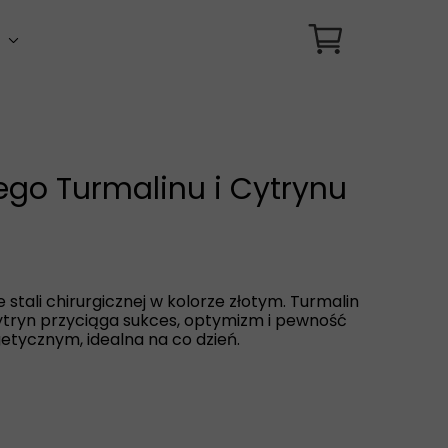
i
i zodiakalne
i uniwersalne
ego Turmalinu i Cytrynu
stali chirurgicznej w kolorze złotym. Turmalin
cytryn przyciąga sukces, optymizm i pewność
getycznym, idealna na co dzień.