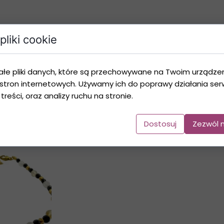
ący)
pliki cookie
 oraz tworzony z naturalnych kamieni, dlatego poszczególne
ktury lub naturalnych inkluzji kamieni, co jest ich unikalną c
ałe pliki danych, które są przechowywane na Twoim urządze
stron internetowych. Używamy ich do poprawy działania serw
 treści, oraz analizy ruchu na stronie.
Galeria Produktu
Dostosuj
Zezwól 