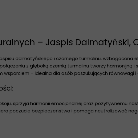
Koziorożec
Wodnik
Ryby
uralnych – Jaspis Dalmatyński, 
spisu dalmatyńskiego i czarnego turmalinu, wzbogacona ele
 połączeniu z głęboką czernią turmalinu tworzy harmonijną i
ym wsparciem – idealna dla osób poszukujących równowagi i 
ści:
koju, sprzyja harmonii emocjonalnej oraz pozytywnemu nast
piera poczucie bezpieczeństwa i pomaga neutralizować neg