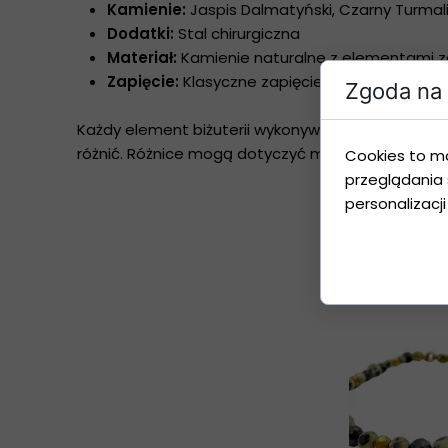
Kamienie:
Jaspis Dalmatyński, Czarny Turmal
Dodatki:
Stal chirurgiczna
Materiał:
Kamienie naturalne z elementami ze 
Zapięcie:
Klasyczne zapięcie ze stali chirurgic
Zgoda na 
Każdy element biżuterii wykonywany jest ręcznie
różnić. Różnice mogą dotyczyć m.in. odcienia, stru
Cookies to m
przeglądania 
personalizacji