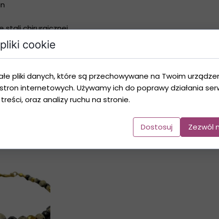
in
stali chirurgicznej
znej
pliki cookie
 oraz tworzony z naturalnych kamieni, dlatego poszczególne
ktury lub naturalnych inkluzji kamieni, co jest ich unikalną c
ałe pliki danych, które są przechowywane na Twoim urządze
stron internetowych. Używamy ich do poprawy działania serw
 treści, oraz analizy ruchu na stronie.
Galeria Produktu
Dostosuj
Zezwól 