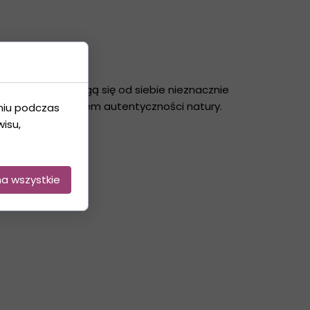
 egzemplarze mogą się od siebie nieznacznie
echą i potwierdzeniem autentyczności natury.
niu podczas
isu,
na wszystkie