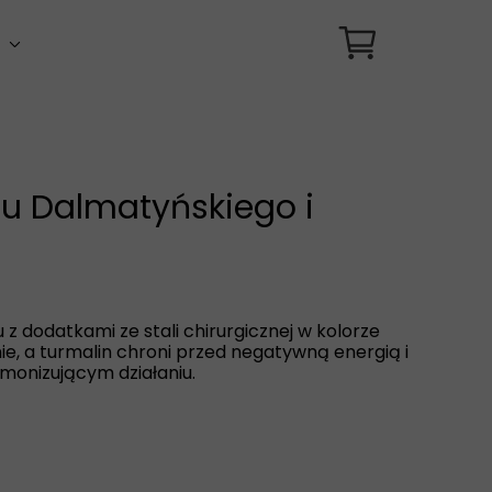
i
i zodiakalne
i uniwersalne
su Dalmatyńskiego i
 z dodatkami ze stali chirurgicznej w kolorze
e, a turmalin chroni przed negatywną energią i
monizującym działaniu.