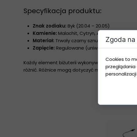
Specyfikacja produktu:
Znak zodiaku:
Byk (20.04 – 20.05)
Kamienie:
Malachit, Cytryn, Agat, Szafir
Zgoda na 
Materiał:
Trwały czarny sznurek woskowany
Zapięcie:
Regulowane (uniwersalny obwód dop
Cookies to m
Każdy element biżuterii wykonywany jest ręcznie
przeglądania 
różnić. Różnice mogą dotyczyć m.in. odcienia, stru
personalizacji