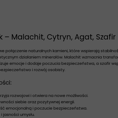
Koziorożec
Wodnik
Ryby
– Malachit, Cytryn, Agat, Szafir
we połączenie naturalnych kamieni, które wspierają stabilno
etycznym działaniem minerałów. Malachit wzmacnia transfor
lizuje emocje i dodaje poczucia bezpieczeństwa, a szafir wsp
bezpieczeństwo i rozwój osobisty.
ści:
yja rozwojowi i otwiera na nowe możliwości.
wności siebie oraz pozytywnej energii.
ść emocjonalną i poczucie bezpieczeństwa.
 i jasności umysłu.