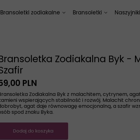
Bransoletki zodiakalne
Bransoletki
Naszyjnik
Baran
Bransoletki intencyjne
Naszyjnik
Byk
Bransoletki uniwersalne
Naszyjnik
Bliźnięta
Bransoletka Zodiakalna Byk - 
Rak
Szafir
Lew
59,00 PLN
Bransoletka Zodiakalna Byk z malachitem, cytrynem, agat
Panna
kamieni wspierających stabilność i rozwój. Malachit chroni
dobrobyt, agat daje równowagę emocjonalną, a szafir wz
Waga
osób spod znaku Byka.
Skorpion
Dodaj do koszyka
Strzelec