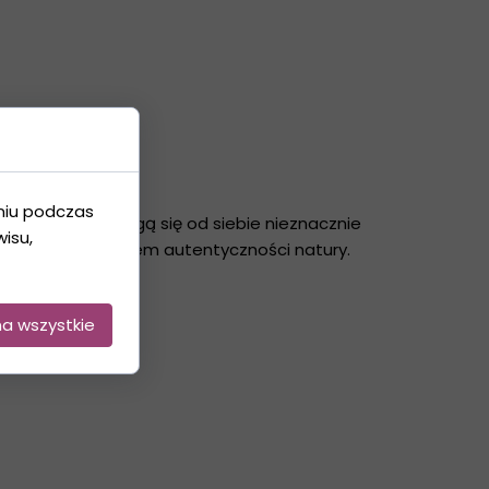
niu podczas
 egzemplarze mogą się od siebie nieznacznie
isu,
echą i potwierdzeniem autentyczności natury.
na wszystkie