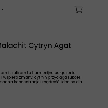
i
i zodiakalne
i uniwersalne
Malachit Cytryn Agat
em i szafirem to harmonijne połączenie
 i wspiera zmiany, cytryn przyciąga sukces i
macnia koncentrację i mądrość. Idealna dla