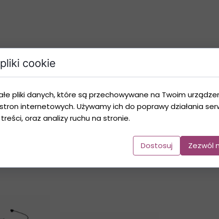
pliki cookie
asowujący się do ręki)
ałe pliki danych, które są przechowywane na Twoim urządze
 oraz tworzony z naturalnych kamieni, dlatego poszczególne
stron internetowych. Używamy ich do poprawy działania serw
ktury lub naturalnych inkluzji kamieni, co jest ich unikalną c
 treści, oraz analizy ruchu na stronie.
Dostosuj
Zezwól 
Galeria Produktu